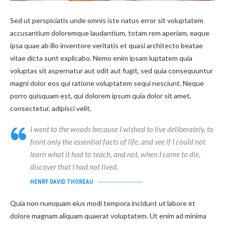
Sed ut perspiciatis unde omnis iste natus error sit voluptatem
accusantium doloremque laudantium, totam rem aperiam, eaque
ipsa quae ab illo inventore veritatis et quasi architecto beatae
vitae dicta sunt explicabo. Nemo enim ipsam luptatem quia
voluptas sit aspernatur aut odit aut fugit, sed quia consequuntur
magni dolor eos qui ratione voluptatem sequi nesciunt. Neque
porro quisquam est, qui dolorem ipsum quia dolor sit amet,
consectetur, adipisci velit.
I went to the woods because I wished to live deliberately, to
front only the essential facts of life, and see if I could not
learn what it had to teach, and not, when I came to die,
discover that I had not lived.
HENRY DAVID THOREAU
Quia non numquam eius modi tempora incidunt ut labore et
dolore magnam aliquam quaerat voluptatem. Ut enim ad minima