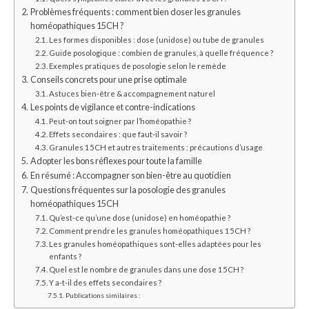
Problèmes fréquents : comment bien doser les granules
homéopathiques 15CH ?
Les formes disponibles : dose (unidose) ou tube de granules
Guide posologique : combien de granules, à quelle fréquence ?
Exemples pratiques de posologie selon le remède
Conseils concrets pour une prise optimale
Astuces bien-être & accompagnement naturel
Les points de vigilance et contre-indications
Peut-on tout soigner par l’homéopathie ?
Effets secondaires : que faut-il savoir ?
Granules 15CH et autres traitements : précautions d’usage
Adopter les bons réflexes pour toute la famille
En résumé : Accompagner son bien-être au quotidien
Questions fréquentes sur la posologie des granules
homéopathiques 15CH
Qu’est-ce qu’une dose (unidose) en homéopathie ?
Comment prendre les granules homéopathiques 15CH ?
Les granules homéopathiques sont-elles adaptées pour les
enfants ?
Quel est le nombre de granules dans une dose 15CH ?
Y a-t-il des effets secondaires ?
Publications similaires :