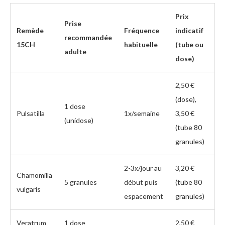
Prix
Prise
Remède
Fréquence
indicatif
recommandée
15CH
habituelle
(tube ou
adulte
dose)
2,50 €
(dose),
1 dose
Pulsatilla
1x/semaine
3,50 €
(unidose)
(tube 80
granules)
2-3x/jour au
3,20 €
Chamomilla
5 granules
début puis
(tube 80
vulgaris
espacement
granules)
Veratrum
1 dose
2,50 €