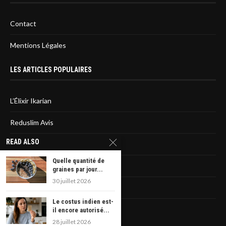
Contact
Mentions Légales
LES ARTICLES POPULAIRES
L’Élixir Ikarian
Reduslim Avis
READ ALSO
Sirtfood diet : L’avis des médecins
Quelle quantité de
La liste des statines dangereuses
graines par jour...
30 juillet 2026
Rêver d’avoir un cancer
Le costus indien est-
Veniseptico : les avis
il encore autorisé...
28 juillet 2026