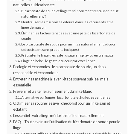
naturelles au bicarbonate
Bicarbonate de soude et linge terni : comment restaurer l’éclat
naturellement ?
Neutraliser les mauvaises odeurs dans les vêtements et le
linge de maison
Éliminer les taches tenaces avec une pâte de bicarbonate de
soude
Le bicarbonate de soude pour un linge naturellement adouci
(adoucissant sans produits toxiques)
Prétraiter le linge très sale : usage en spray ou en trempage
Linge de bébé : le geste douceur par excellence
Écologie et économies : le bicarbonate de soude, un choix
responsable et économique
Entretenir sa machine à laver : étape souvent oubliée, mais
essentielle
Prévenir et traiter le jaunissement du linge blanc
Alternative parfumée : bicarbonate et huiles essentielles
Optimiser sa routine lessive : check-list pour un linge sain et
éclatant
L’essentiel : votre linge mérite le meilleur, naturellement
FAQ – Tout savoir sur l’utilisation du bicarbonate de soude pour le
linge
Comment utiliser le bicarbonate de soude pour blanchir le linge ?