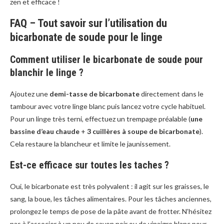
zen et efficace !
FAQ – Tout savoir sur l’utilisation du
bicarbonate de soude pour le linge
Comment utiliser le bicarbonate de soude pour
blanchir le linge ?
Ajoutez une
demi-tasse de bicarbonate
directement dans le
tambour avec votre linge blanc puis lancez votre cycle habituel.
Pour un linge très terni, effectuez un trempage préalable (
une
bassine d’eau chaude
+
3 cuillères à soupe de bicarbonate
).
Cela restaure la blancheur et limite le jaunissement.
Est-ce efficace sur toutes les taches ?
Oui, le bicarbonate est très polyvalent : il agit sur les graisses, le
sang, la boue, les tâches alimentaires. Pour les tâches anciennes,
prolongez le temps de pose de la pâte avant de frotter. N’hésitez
pas à l’associer à un peu de savon noir ou de vinaigre blanc pour