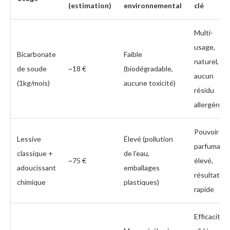
(estimation)
environnemental
clé
Multi-
usage,
Bicarbonate
Faible
naturel,
de soude
~18 €
(biodégradable,
aucun
(1kg/mois)
aucune toxicité)
résidu
allergène
Pouvoir
Lessive
Élevé (pollution
parfumant
classique +
de l’eau,
~75 €
élevé,
adoucissant
emballages
résultat
chimique
plastiques)
rapide
Efficacité