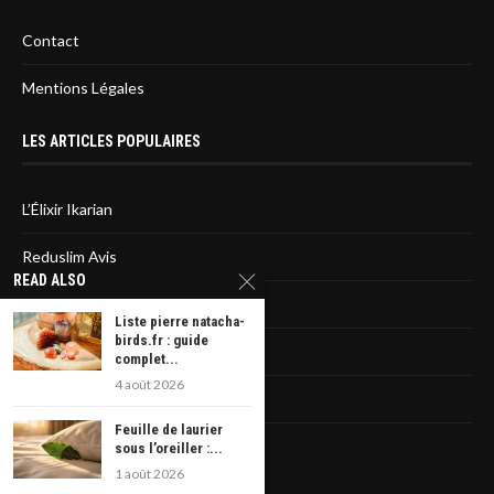
Contact
Mentions Légales
LES ARTICLES POPULAIRES
L’Élixir Ikarian
Reduslim Avis
READ ALSO
Sirtfood diet : L’avis des médecins
Liste pierre natacha-
birds.fr : guide
La liste des statines dangereuses
complet...
4 août 2026
Rêver d’avoir un cancer
Feuille de laurier
Veniseptico : les avis
sous l’oreiller :...
1 août 2026