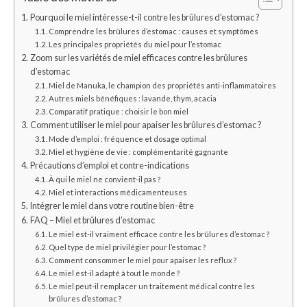
Pourquoi le miel intéresse-t-il contre les brûlures d’estomac ?
Comprendre les brûlures d’estomac : causes et symptômes
Les principales propriétés du miel pour l’estomac
Zoom sur les variétés de miel efficaces contre les brûlures
d’estomac
Miel de Manuka, le champion des propriétés anti-inflammatoires
Autres miels bénéfiques : lavande, thym, acacia
Comparatif pratique : choisir le bon miel
Comment utiliser le miel pour apaiser les brûlures d’estomac ?
Mode d’emploi : fréquence et dosage optimal
Miel et hygiène de vie : complémentarité gagnante
Précautions d’emploi et contre-indications
À qui le miel ne convient-il pas ?
Miel et interactions médicamenteuses
Intégrer le miel dans votre routine bien-être
FAQ – Miel et brûlures d’estomac
Le miel est-il vraiment efficace contre les brûlures d’estomac ?
Quel type de miel privilégier pour l’estomac ?
Comment consommer le miel pour apaiser les reflux ?
Le miel est-il adapté à tout le monde ?
Le miel peut-il remplacer un traitement médical contre les
brûlures d’estomac ?