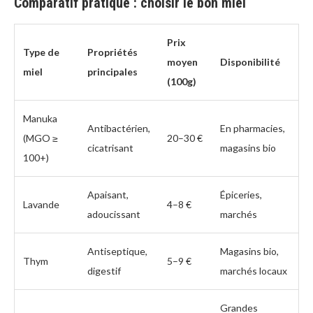
Comparatif pratique : choisir le bon miel
Prix
Type de
Propriétés
moyen
Disponibilité
miel
principales
(100g)
Manuka
Antibactérien,
En pharmacies,
(MGO ≥
20–30 €
cicatrisant
magasins bio
100+)
Apaisant,
Épiceries,
Lavande
4–8 €
adoucissant
marchés
Antiseptique,
Magasins bio,
Thym
5–9 €
digestif
marchés locaux
Grandes