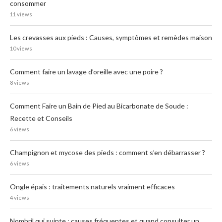
consommer
11 views
Les crevasses aux pieds : Causes, symptômes et remèdes maison
10 views
Comment faire un lavage d’oreille avec une poire ?
8 views
Comment Faire un Bain de Pied au Bicarbonate de Soude :
Recette et Conseils
6 views
Champignon et mycose des pieds : comment s’en débarrasser ?
6 views
Ongle épais : traitements naturels vraiment efficaces
4 views
Nombril qui suinte : causes fréquentes et quand consulter un