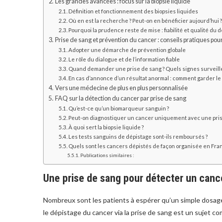
Les grandes avancées : focus sur la biopsie liquide
Définition et fonctionnement des biopsies liquides
Où en est la recherche ? Peut-on en bénéficier aujourd’hui 
Pourquoi la prudence reste de mise : fiabilité et qualité du 
Prise de sang et prévention du cancer : conseils pratiques pou
Adopter une démarche de prévention globale
Le rôle du dialogue et de l’information fiable
Quand demander une prise de sang ? Quels signes surveille
En cas d’annonce d’un résultat anormal : comment garder le
Vers une médecine de plus en plus personnalisée
FAQ sur la détection du cancer par prise de sang
Qu’est-ce qu’un biomarqueur sanguin ?
Peut-on diagnostiquer un cancer uniquement avec une pris
À quoi sert la biopsie liquide ?
Les tests sanguins de dépistage sont-ils remboursés ?
Quels sont les cancers dépistés de façon organisée en Fran
Publications similaires :
Une prise de sang pour détecter un cance
Nombreux sont les patients à espérer qu’un simple dosag
le dépistage du cancer via la prise de sang est un sujet c