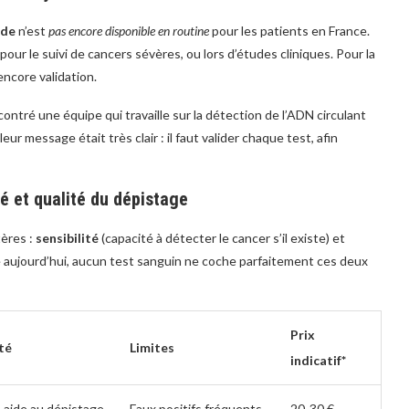
ide
n’est
pas encore disponible en routine
pour les patients en France.
our le suivi de cancers sévères, ou lors d’études cliniques. Pour la
encore validation.
ncontré une équipe qui travaille sur la détection de l’ADN circulant
r message était très clair : il faut valider chaque test, afin
té et qualité du dépistage
tères :
sensibilité
(capacité à détecter le cancer s’il existe) et
re aujourd’hui, aucun test sanguin ne coche parfaitement ces deux
Prix
ité
Limites
indicatif*
, aide au dépistage
Faux positifs fréquents
20-30 €