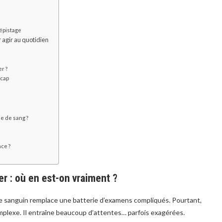
?
dépistage
r agir au quotidien
r ?
 cap
e de sang ?
ce ?
r : où en est-on vraiment ?
e sanguin remplace une batterie d’examens compliqués. Pourtant,
omplexe. Il entraîne beaucoup d’attentes… parfois exagérées.