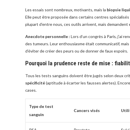
Les essais sont nombreux, motivants, mais la
biopsie liqu
Elle peut être proposée dans certains centres spécialisés p
plupart d’entre nous, ces outils arrivent, mais demandent 
Anecdote personnelle :
Lors d’un congrès à Paris, j’ai re
des tumeurs. Leur enthousiasme était communicatif, mais leu
d’éviter de créer des peurs ou de donner de faux espoirs.
Pourquoi la prudence reste de mise : fiabili
Tous les tests sanguins doivent être jugés selon deux cri
spécificité
(aptitude à écarter les fausses alertes). Enco
cases.
Type de test
Cancers visés
Util
sanguin
PSA
Prostate
Suivi