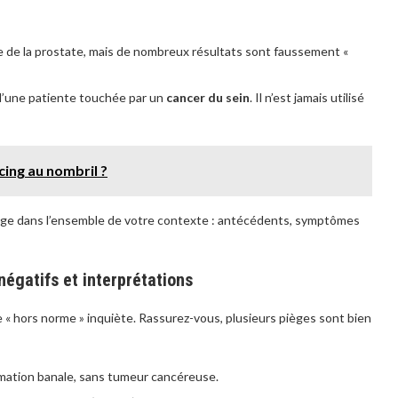
sie de la prostate, mais de nombreux résultats sont faussement «
 d’une patiente touchée par un
cancer du sein
. Il n’est jamais utilisé
cing au nombril ?
age dans l’ensemble de votre contexte : antécédents, symptômes
 négatifs et interprétations
« hors norme » inquiète. Rassurez-vous, plusieurs pièges sont bien
mation banale, sans tumeur cancéreuse.