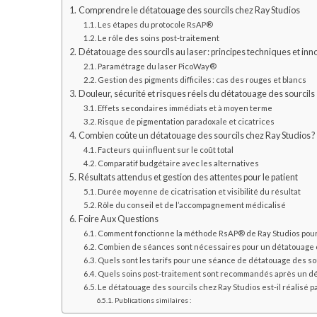
Comprendre le détatouage des sourcils chez Ray Studios
Les étapes du protocole RsAP®
Le rôle des soins post-traitement
Détatouage des sourcils au laser : principes techniques et inn
Paramétrage du laser PicoWay®
Gestion des pigments difficiles : cas des rouges et blancs
Douleur, sécurité et risques réels du détatouage des sourcils
Effets secondaires immédiats et à moyen terme
Risque de pigmentation paradoxale et cicatrices
Combien coûte un détatouage des sourcils chez Ray Studios ?
Facteurs qui influent sur le coût total
Comparatif budgétaire avec les alternatives
Résultats attendus et gestion des attentes pour le patient
Durée moyenne de cicatrisation et visibilité du résultat
Rôle du conseil et de l’accompagnement médicalisé
Foire Aux Questions
Comment fonctionne la méthode RsAP® de Ray Studios pour 
Combien de séances sont nécessaires pour un détatouage co
Quels sont les tarifs pour une séance de détatouage des sou
Quels soins post-traitement sont recommandés après un dét
Le détatouage des sourcils chez Ray Studios est-il réalisé 
Publications similaires :