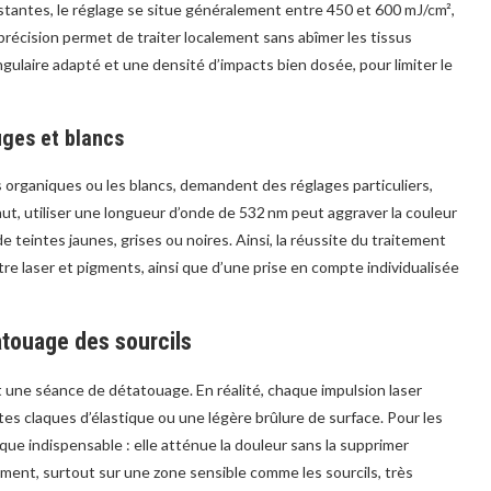
stantes, le réglage se situe généralement entre 450 et 600 mJ/cm²,
récision permet de traiter localement sans abîmer les tissus
ngulaire adapté et une densité d’impacts bien dosée, pour limiter le
uges et blancs
rganiques ou les blancs, demandent des réglages particuliers,
, utiliser une longueur d’onde de 532 nm peut aggraver la couleur
 teintes jaunes, grises ou noires. Ainsi, la réussite du traitement
re laser et pigments, ainsi que d’une prise en compte individualisée
atouage des sourcils
 une séance de détatouage. En réalité, chaque impulsion laser
 claques d’élastique ou une légère brûlure de surface. Pour les
ue indispensable : elle atténue la douleur sans la supprimer
ment, surtout sur une zone sensible comme les sourcils, très