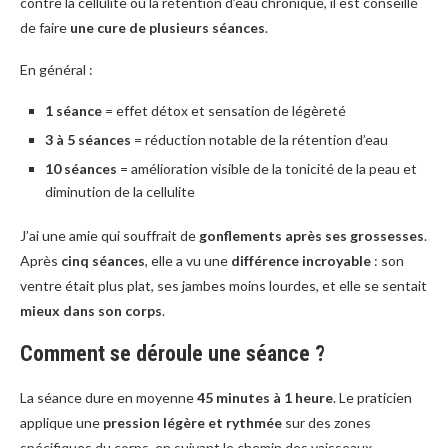
contre la cellulite ou la rétention d’eau chronique, il est conseillé
de faire
une cure de plusieurs séances
.
En général :
1 séance
= effet détox et sensation de légèreté
3 à 5 séances
= réduction notable de la rétention d’eau
10 séances
= amélioration visible de la tonicité de la peau et
diminution de la cellulite
J’ai une amie qui souffrait de
gonflements après ses grossesses
.
Après
cinq séances
, elle a vu une
différence incroyable
: son
ventre était plus plat, ses jambes moins lourdes, et elle se sentait
mieux dans son corps
.
Comment se déroule une séance ?
La séance dure en moyenne
45 minutes à 1 heure
. Le praticien
applique une
pression légère et rythmée
sur des zones
spécifiques du corps, en suivant le chemin des vaisseaux