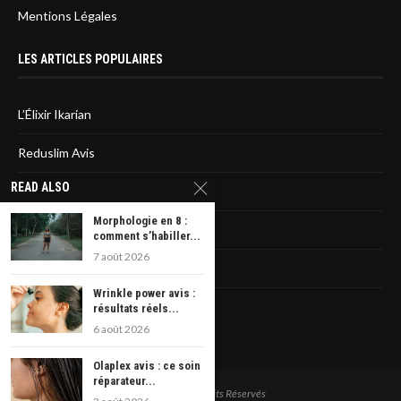
Mentions Légales
LES ARTICLES POPULAIRES
L’Élixir Ikarian
Reduslim Avis
READ ALSO
Sirtfood diet : L’avis des médecins
Morphologie en 8 :
La liste des statines dangereuses
comment s’habiller...
7 août 2026
Rêver d’avoir un cancer
Wrinkle power avis :
Veniseptico : les avis
résultats réels...
6 août 2026
Olaplex avis : ce soin
réparateur...
@2024 - Tout Droits Réservés