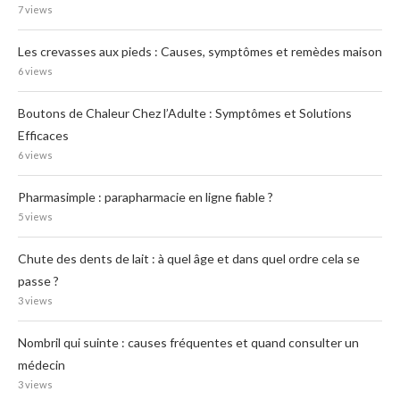
7 views
Les crevasses aux pieds : Causes, symptômes et remèdes maison
6 views
Boutons de Chaleur Chez l’Adulte : Symptômes et Solutions
Efficaces
6 views
Pharmasimple : parapharmacie en ligne fiable ?
5 views
Chute des dents de lait : à quel âge et dans quel ordre cela se
passe ?
3 views
Nombril qui suinte : causes fréquentes et quand consulter un
médecin
3 views