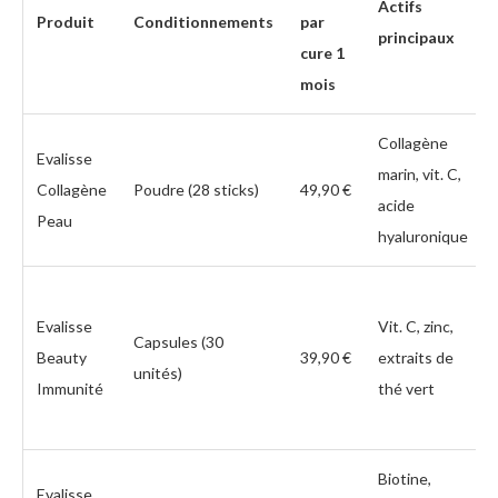
Actifs
Produit
Conditionnements
par
principaux
cure 1
mois
Collagène
Evalisse
marin, vit. C,
Collagène
Poudre (28 sticks)
49,90 €
acide
Peau
hyaluronique
Evalisse
Vit. C, zinc,
Capsules (30
Beauty
39,90 €
extraits de
unités)
Immunité
thé vert
Biotine,
Evalisse