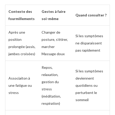
Contexte des
Gestes à faire
Quand consulter ?
fourmillements
soi-même
Après une
Changer de
Si les symptômes
position
posture, s’étirer,
ne disparaissent
prolongée (assis,
marcher
pas rapidement
jambes croisées)
Massage doux
Repos,
Si les symptômes
relaxation,
Associaiton à
deviennent
gestion du
une fatigue ou
quotidiens ou
stress
stress
perturbent le
(méditation,
sommeil
respiration)