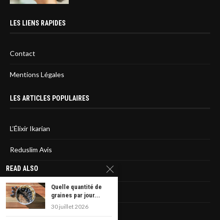
LES LIENS RAPIDES
Contact
Mentions Légales
LES ARTICLES POPULAIRES
L’Élixir Ikarian
Reduslim Avis
READ ALSO
Sirtfood diet : L’avis des médecins
Quelle quantité de
La liste des statines dangereuses
graines par jour...
30 juillet 2026
Rêver d’avoir un cancer