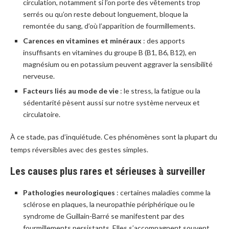
circulation, notamment si l’on porte des vêtements trop
serrés ou qu’on reste debout longuement, bloque la
remontée du sang, d’où l’apparition de fourmillements.
Carences en vitamines et minéraux
: des apports
insuffisants en vitamines du groupe B (B1, B6, B12), en
magnésium ou en potassium peuvent aggraver la sensibilité
nerveuse.
Facteurs liés au mode de vie
: le stress, la fatigue ou la
sédentarité pèsent aussi sur notre système nerveux et
circulatoire.
À ce stade, pas d’inquiétude. Ces phénomènes sont la plupart du
temps réversibles avec des gestes simples.
Les causes plus rares et sérieuses à surveiller
Pathologies neurologiques
: certaines maladies comme la
sclérose en plaques, la neuropathie périphérique ou le
syndrome de Guillain-Barré se manifestent par des
fourmillements persistants. Elles s’accompagnent souvent