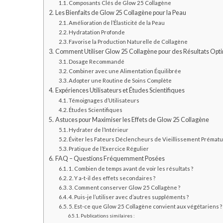
Composants Clés de Glow 25 Collagène
Les Bienfaits de Glow 25 Collagène pour la Peau
Amélioration de l’Élasticité de la Peau
Hydratation Profonde
Favorise la Production Naturelle de Collagène
Comment Utiliser Glow 25 Collagène pour des Résultats Op
Dosage Recommandé
Combiner avec une Alimentation Équilibrée
Adopter une Routine de Soins Complète
Expériences Utilisateurs et Études Scientifiques
Témoignages d’Utilisateurs
Études Scientifiques
Astuces pour Maximiser les Effets de Glow 25 Collagène
Hydrater de l’Intérieur
Éviter les Fateurs Déclencheurs de Vieillissement Prémat
Pratique de l’Exercice Régulier
FAQ – Questions Fréquemment Posées
1. Combien de temps avant de voir les résultats ?
2. Y a-t-il des effets secondaires ?
3. Comment conserver Glow 25 Collagène ?
4. Puis-je l’utiliser avec d’autres suppléments ?
5. Est-ce que Glow 25 Collagène convient aux végétariens ?
Publications similaires :