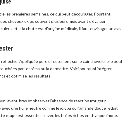
quise
e les premières semaines, ce qui peut décourager. Pourtant,
e des cheveux exige souvent plusieurs mois avant d’évaluer
raculeux et si la chute est d’origine médicale, il faut envisager un avis
pecter
n réfléchie. Appliquée pure directement sur le cuir chevelu, elle peut
touchées par l’eczéma ou la dermatite. Voici pourquoi intégrer
s et optimise les résultats.
ur l’avant-bras et observez l’absence de réaction (rougeur,
% avec une huile neutre comme le jojoba ou l’amande douce réduit
Cette étape est essentielle avec les huiles riches en thymoquinone,