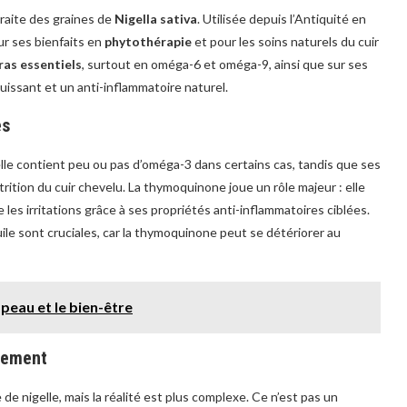
xtraite des graines de
Nigella sativa
. Utilisée depuis l’Antiquité en
ur ses bienfaits en
phytothérapie
et pour les soins naturels du cuir
ras essentiels
, surtout en oméga-6 et oméga-9, ainsi que sur ses
uissant et un anti-inflammatoire naturel.
es
gelle contient peu ou pas d’oméga-3 dans certains cas, tandis que ses
rition du cuir chevelu. La thymoquinone joue un rôle majeur : elle
e les irritations grâce à ses propriétés anti-inflammatoires ciblées.
l’huile sont cruciales, car la thymoquinone peut se détériorer au
 peau et le bien-être
rnement
 de nigelle, mais la réalité est plus complexe. Ce n’est pas un