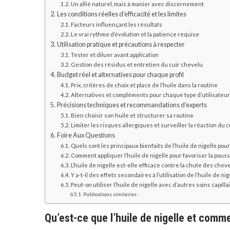
Un allié naturel, mais à manier avec discernement
Les conditions réelles d’efficacité et les limites
Facteurs influençant les résultats
Le vrai rythme d’évolution et la patience requise
Utilisation pratique et précautions à respecter
Tester et diluer avant application
Gestion des résidus et entretien du cuir chevelu
Budget réel et alternatives pour chaque profil
Prix, critères de choix et place de l’huile dans la routine
Alternatives et compléments pour chaque type d’utilisateu
Précisions techniques et recommandations d’experts
Bien choisir son huile et structurer sa routine
Limiter les risques allergiques et surveiller la réaction du 
Foire Aux Questions
Quels sont les principaux bienfaits de l’huile de nigelle pou
Comment appliquer l’huile de nigelle pour favoriser la pous
L’huile de nigelle est-elle efficace contre la chute des chev
Y a-t-il des effets secondaires à l’utilisation de l’huile de ni
Peut-on utiliser l’huile de nigelle avec d’autres soins capilla
Publications similaires :
Qu’est-ce que l’huile de nigelle et comme