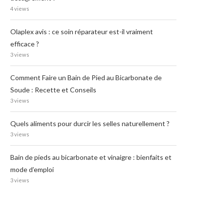
4 views
Olaplex avis : ce soin réparateur est-il vraiment
efficace ?
3 views
Comment Faire un Bain de Pied au Bicarbonate de
Soude : Recette et Conseils
3 views
Quels aliments pour durcir les selles naturellement ?
3 views
Bain de pieds au bicarbonate et vinaigre : bienfaits et
mode d’emploi
3 views