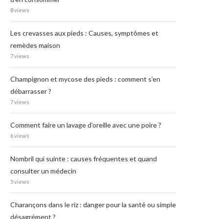
8 views
Les crevasses aux pieds : Causes, symptômes et
remèdes maison
7 views
Champignon et mycose des pieds : comment s’en
débarrasser ?
7 views
Comment faire un lavage d’oreille avec une poire ?
6 views
Nombril qui suinte : causes fréquentes et quand
consulter un médecin
5 views
Charançons dans le riz : danger pour la santé ou simple
désagrément ?