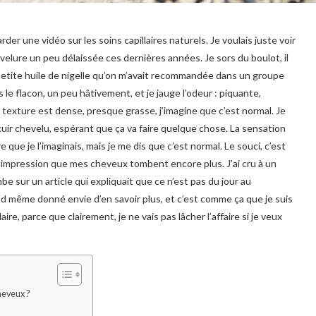
der une vidéo sur les soins capillaires naturels. Je voulais juste voir
evelure un peu délaissée ces dernières années. Je sors du boulot, il
e petite huile de nigelle qu’on m’avait recommandée dans un groupe
s le flacon, un peu hâtivement, et je jauge l’odeur : piquante,
 texture est dense, presque grasse, j’imagine que c’est normal. Je
cuir chevelu, espérant que ça va faire quelque chose. La sensation
 que je l’imaginais, mais je me dis que c’est normal. Le souci, c’est
ai l’impression que mes cheveux tombent encore plus. J’ai cru à un
mbe sur un article qui expliquait que ce n’est pas du jour au
nd même donné envie d’en savoir plus, et c’est comme ça que je suis
aire, parce que clairement, je ne vais pas lâcher l’affaire si je veux
heveux ?