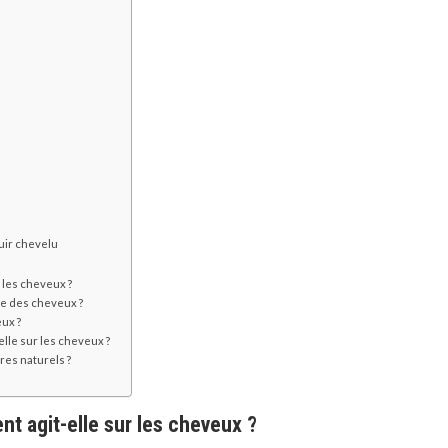
r
cuir chevelu
r les cheveux ?
se des cheveux ?
eux ?
gelle sur les cheveux ?
ires naturels ?
nt agit-elle sur les cheveux ?