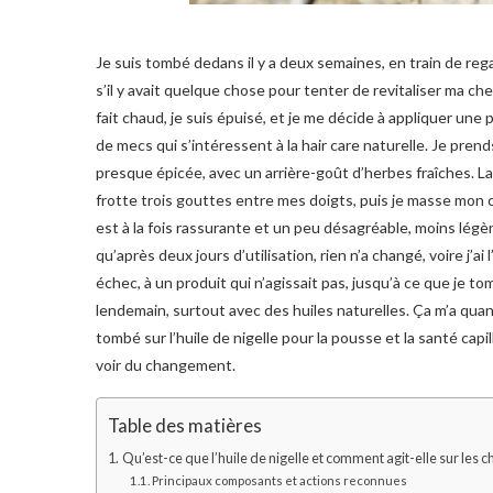
Je suis tombé dedans il y a deux semaines, en train de regar
s’il y avait quelque chose pour tenter de revitaliser ma ch
fait chaud, je suis épuisé, et je me décide à appliquer un
de mecs qui s’intéressent à la hair care naturelle. Je prend
presque épicée, avec un arrière-goût d’herbes fraîches. La
frotte trois gouttes entre mes doigts, puis je masse mon 
est à la fois rassurante et un peu désagréable, moins légère
qu’après deux jours d’utilisation, rien n’a changé, voire j’
échec, à un produit qui n’agissait pas, jusqu’à ce que je to
lendemain, surtout avec des huiles naturelles. Ça m’a qua
tombé sur l’huile de nigelle pour la pousse et la santé capill
voir du changement.
Table des matières
Qu’est-ce que l’huile de nigelle et comment agit-elle sur les c
Principaux composants et actions reconnues