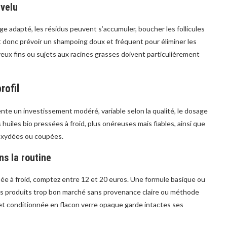
evelu
age adapté, les résidus peuvent s’accumuler, boucher les follicules
t donc prévoir un shampoing doux et fréquent pour éliminer les
veux fins ou sujets aux racines grasses doivent particulièrement
rofil
sente un investissement modéré, variable selon la qualité, le dosage
huiles bio pressées à froid, plus onéreuses mais fiables, ainsi que
 oxydées ou coupées.
ns la routine
ssée à froid, comptez entre 12 et 20 euros. Une formule basique ou
es produits trop bon marché sans provenance claire ou méthode
e et conditionnée en flacon verre opaque garde intactes ses