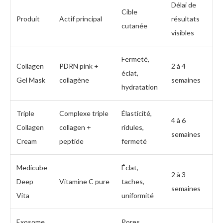
Délai de
Cible
Produit
Actif principal
résultats
cutanée
visibles
Fermeté,
Collagen
PDRN pink +
2 à 4
éclat,
Gel Mask
collagène
semaines
hydratation
Triple
Complexe triple
Élasticité,
4 à 6
Collagen
collagen +
ridules,
semaines
Cream
peptide
fermeté
Medicube
Éclat,
2 à 3
Deep
Vitamine C pure
taches,
semaines
Vita
uniformité
Exosome
Pores,