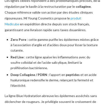
Les lignes ciblées répondent à des problématiques précises, de la
régulation par le kaolin à la restructuration par le
collagène
.
Chaque référence valide son action par des études cliniques
rigoureuses. Mi Young Cosmetics propose le
produit
Medicube
en expédition directe depuis son stock français,
garantissant une livraison rapide sans taxes douanières.
Zero Pore
: cette gamme purifie les épidermes mixtes grâce
à l’association d’argile et d’acides doux pour lisser la texture
cutanée.
Red Line
: cette ligne apaise les inflammations avec du
soufre colloïdal et de l’acide salicylique, limitant la
prolifération bactérienne.
Deep Collagène / PDRN
: l’apport en
peptides
et en acide
hyaluronique redensifie le derme, relançant la fermeté et
l’élasticité.
La ligne Blue Hydratation abreuve les épidermes asséchés sans
déclencher de rougeurs. Je privilégie souvent le croisement de