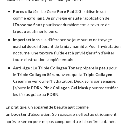
Pores dilatés :
Le
Zero Pore Pad 2.0
s’utilise le soir
comme
exfoliant
. Je privilégie ensuite l’application de
l’
Exosome Shot
pour lisser durablement la texture de
la
peau
et affiner le
pore
.
Imperfections :
La différence se joue sur un nettoyage
matinal doux intégrant de la
niacinamide
. Pour l’hydratation
nocturne, une texture fluide est à privilégier afin d’éviter
toute obstruction supplémentaire.
Anti-âge :
Le
Triple Collagen Toner
prépare la peau pour
le
Triple Collagen Sérum
, avant que la
Triple Collagen
Cream
ne verrouille l’hydratation. Deux soirs par semaine,
j’ajoute le
PDRN Pink Collagen Gel Mask
pour redensifier
les tissus grâce au
PDRN
.
En pratique, un appareil de beauté agit comme
un
booster
d’absorption. Son passage s’effectue strictement
après le sérum pour ne pas compromettre la barrière cutanée.