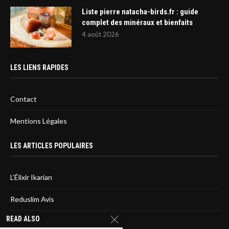
Liste pierre natacha-birds.fr : guide
complet des minéraux et bienfaits
4 août 2026
LES LIENS RAPIDES
Contact
Mentions Légales
LES ARTICLES POPULAIRES
L’Élixir Ikarian
Reduslim Avis
READ ALSO
Sirtfood diet : L’avis des médecins