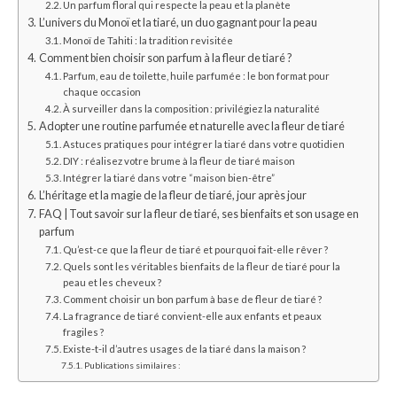
Un parfum floral qui respecte la peau et la planète
L’univers du Monoï et la tiaré, un duo gagnant pour la peau
Monoï de Tahiti : la tradition revisitée
Comment bien choisir son parfum à la fleur de tiaré ?
Parfum, eau de toilette, huile parfumée : le bon format pour
chaque occasion
À surveiller dans la composition : privilégiez la naturalité
Adopter une routine parfumée et naturelle avec la fleur de tiaré
Astuces pratiques pour intégrer la tiaré dans votre quotidien
DIY : réalisez votre brume à la fleur de tiaré maison
Intégrer la tiaré dans votre “maison bien-être”
L’héritage et la magie de la fleur de tiaré, jour après jour
FAQ | Tout savoir sur la fleur de tiaré, ses bienfaits et son usage en
parfum
Qu’est-ce que la fleur de tiaré et pourquoi fait-elle rêver ?
Quels sont les véritables bienfaits de la fleur de tiaré pour la
peau et les cheveux ?
Comment choisir un bon parfum à base de fleur de tiaré ?
La fragrance de tiaré convient-elle aux enfants et peaux
fragiles ?
Existe-t-il d’autres usages de la tiaré dans la maison ?
Publications similaires :