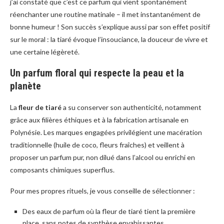
j’ai constaté que c’est ce parfum qui vient spontanément
réenchanter une routine matinale – il met instantanément de
bonne humeur ! Son succès s’explique aussi par son effet positif
sur le moral : la tiaré évoque l’insouciance, la douceur de vivre et
une certaine légèreté.
Un parfum floral qui respecte la peau et la
planète
La
fleur de tiaré
a su conserver son authenticité, notamment
grâce aux filières éthiques et à la fabrication artisanale en
Polynésie. Les marques engagées privilégient une macération
traditionnelle (huile de coco, fleurs fraîches) et veillent à
proposer un parfum pur, non dilué dans l’alcool ou enrichi en
composants chimiques superflus.
Pour mes propres rituels, je vous conseille de sélectionner :
Des eaux de parfum où la fleur de tiaré tient la première
place, sans notes de synthèse envahissantes