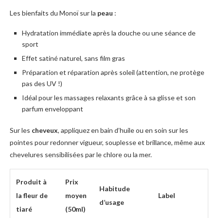
Les bienfaits du Monoï sur la
peau
:
Hydratation immédiate après la douche ou une séance de
sport
Effet satiné naturel, sans film gras
Préparation et réparation après soleil (attention, ne protège
pas des UV !)
Idéal pour les massages relaxants grâce à sa glisse et son
parfum enveloppant
Sur les
cheveux
, appliquez en bain d’huile ou en soin sur les
pointes pour redonner vigueur, souplesse et brillance, même aux
chevelures sensibilisées par le chlore ou la mer.
Produit à
Prix
Habitude
la fleur de
moyen
Label
d’usage
tiaré
(50ml)