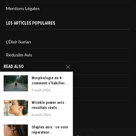
Mentions Légales
LES ARTICLES POPULAIRES
L’Élixir Ikarian
Reduslim Avis
READ ALSO
Sirtfood diet : L’avis des médecins
Morphologie en 8 :
La liste des statines dangereuses
comment s’habiller...
7 août 2026
Rêver d’avoir un cancer
Wrinkle power avis :
Veniseptico : les avis
résultats réels...
6 août 2026
Olaplex avis : ce soin
réparateur...