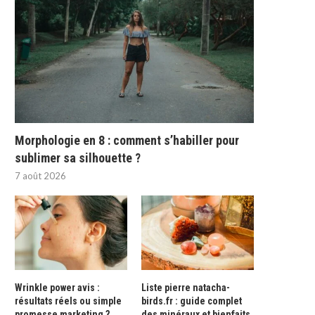
Morphologie en 8 : comment s’habiller pour
sublimer sa silhouette ?
7 août 2026
Wrinkle power avis :
Liste pierre natacha-
résultats réels ou simple
birds.fr : guide complet
promesse marketing ?
des minéraux et bienfaits