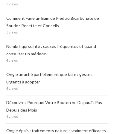
5 views
Comment Faire un Bain de Pied au Bicarbonate de
Soude : Recette et Conseils
5 views
Nombril qui suinte : causes fréquentes et quand
consulter un médecin
4 views
Ongle arraché partiellement que faire : gestes
urgents à adopter
4 views
Découvrez Pourquoi Votre Bouton ne Disparaît Pas
Depuis des Mois
4 views
Ongle épais : traitements naturels vraiment efficaces