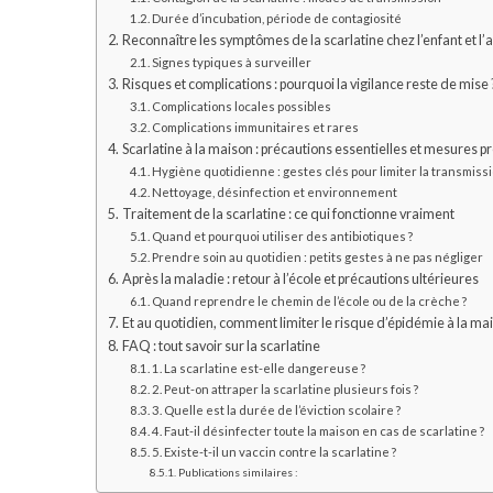
Durée d’incubation, période de contagiosité
Reconnaître les symptômes de la scarlatine chez l’enfant et l’
Signes typiques à surveiller
Risques et complications : pourquoi la vigilance reste de mise 
Complications locales possibles
Complications immunitaires et rares
Scarlatine à la maison : précautions essentielles et mesures p
Hygiène quotidienne : gestes clés pour limiter la transmiss
Nettoyage, désinfection et environnement
Traitement de la scarlatine : ce qui fonctionne vraiment
Quand et pourquoi utiliser des antibiotiques ?
Prendre soin au quotidien : petits gestes à ne pas négliger
Après la maladie : retour à l’école et précautions ultérieures
Quand reprendre le chemin de l’école ou de la crèche ?
Et au quotidien, comment limiter le risque d’épidémie à la mai
FAQ : tout savoir sur la scarlatine
1. La scarlatine est-elle dangereuse ?
2. Peut-on attraper la scarlatine plusieurs fois ?
3. Quelle est la durée de l’éviction scolaire ?
4. Faut-il désinfecter toute la maison en cas de scarlatine ?
5. Existe-t-il un vaccin contre la scarlatine ?
Publications similaires :