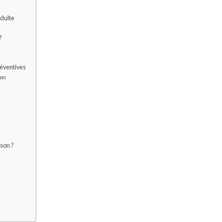
adulte
?
réventives
ion
son ?