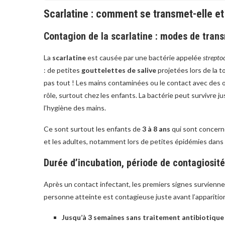
Scarlatine : comment se transmet-elle et
Contagion de la scarlatine : modes de tran
La
scarlatine
est causée par une bactérie appelée
strepto
: de petites
gouttelettes de salive
projetées lors de la 
pas tout ! Les mains contaminées ou le contact avec des o
rôle, surtout chez les enfants. La bactérie peut survivre j
l’hygiène des mains.
Ce sont surtout les enfants de
3 à 8 ans
qui sont concerné
et les adultes, notamment lors de petites épidémies dans le
Durée d’incubation, période de contagiosité
Après un contact infectant, les premiers signes survienn
personne atteinte est contagieuse juste avant l’apparitio
Jusqu’à 3 semaines sans traitement antibiotique