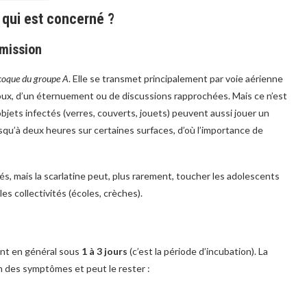
 qui est concerné ?
smission
coque du groupe A
. Elle se transmet principalement par voie aérienne
toux, d’un éternuement ou de discussions rapprochées. Mais ce n’est
bjets infectés (verres, couverts, jouets) peuvent aussi jouer un
usqu’à deux heures sur certaines surfaces, d’où l’importance de
s, mais la scarlatine peut, plus rarement, toucher les adolescents
s collectivités (écoles, crèches).
ent en général sous
1 à 3 jours
(c’est la période d’incubation). La
n des symptômes et peut le rester :