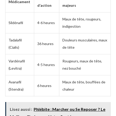
Médicament
d’action
majeurs
Maux de tête, rougeurs,
Sildénafil
4-6 heures
indigestion
Tadalafil
Douleurs musculaires, maux
36 heures
(Cialis)
de tête
Vardénafil
Rougeurs, maux de tête,
4-5 heures
(Levitra)
nez bouché
Avanafil
Maux de tête, bouffées de
6 heures
(Stendra)
chaleur
Lisez aussi :
Phlébite : Marcher ou Se Reposer ? Le