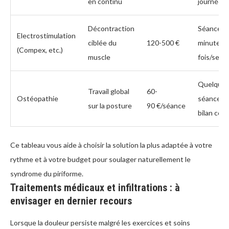
en continu
journée a
Décontraction
Séance d
Electrostimulation
ciblée du
120-500 €
minutes, 
(Compex, etc.)
muscle
fois/sema
Quelque
Travail global
60-
Ostéopathie
séances 
sur la posture
90 €/séance
bilan com
Ce tableau vous aide à choisir la solution la plus adaptée à votre
rythme et à votre budget pour soulager naturellement le
syndrome du piriforme.
Traitements médicaux et infiltrations : à
envisager en dernier recours
Lorsque la douleur persiste malgré les exercices et soins