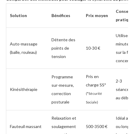
Conseil
Solution
Bénéfices
Prix moyen
pratique
Utiliser 1
Détente des
Auto-massage
minutes p
points de
10-30 €
(balle, rouleau)
sur la fes
tension
concerné
Pris en
Programme
2-3
charge SS
*
sur-mesure,
Kinésithérapie
séances/
correction
(*Sécurité
au début
posturale
Sociale)
Relaxation et
Idéal apr
Fauteuil massant
soulagement
500-3500 €
ou longu