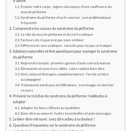
d’alerte
Écouter votre corps : signes classiques d’une souffrance du
muscle piriforme
Syndrome du piriforme chez le coureur : une problématique
fréquente
Comprendre les causes du syndrome du piriforme
Le rôle du muscle piriforme et du nerf sciatique
Facteurs de risque à ne pas sous-estimer
Différencier une sciatique : conseils pour ne pas se tromper
Solutions naturelles et thérapeutiques pour soulager le syndrome
du piriforme
Reprendre la main : premiers gestes d’auto-soin à la maison
Étirements et exercices ciblés : votre routine bien-être
Kiné, ostéo et thérapies complémentaires : l’art de se faire
accompagner
Traitements médicaux et infiltrations : à envisager en dernier
recours
Prévenir la récidive du syndrome du piriforme : habitudes à
adopter
Adopter les bons réflexes au quotidien
Bien-être au naturel : huiles essentielles et auto-massages
Le bien-être retrouvé : osez dire adieu à la douleur !
Questions fréquentes sur le syndrome du piriforme