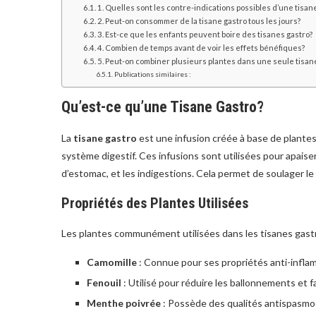
1. Quelles sont les contre-indications possibles d’une tisan
2. Peut-on consommer de la tisane gastro tous les jours?
3. Est-ce que les enfants peuvent boire des tisanes gastro?
4. Combien de temps avant de voir les effets bénéfiques?
5. Peut-on combiner plusieurs plantes dans une seule tisan
Publications similaires :
Qu’est-ce qu’une Tisane Gastro?
La
tisane gastro
est une infusion créée à base de plante
système digestif. Ces infusions sont utilisées pour apaise
d’estomac, et les indigestions. Cela permet de soulager l
Propriétés des Plantes Utilisées
Les plantes communément utilisées dans les tisanes gas
Camomille
: Connue pour ses propriétés anti-infla
Fenouil
: Utilisé pour réduire les ballonnements et fa
Menthe poivrée
: Possède des qualités antispasmod