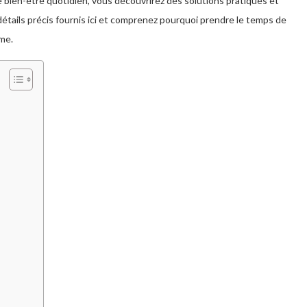
 bien-être quotidien, vous découvrirez des solutions pratiques et
détails précis fournis ici et comprenez pourquoi prendre le temps de
me.