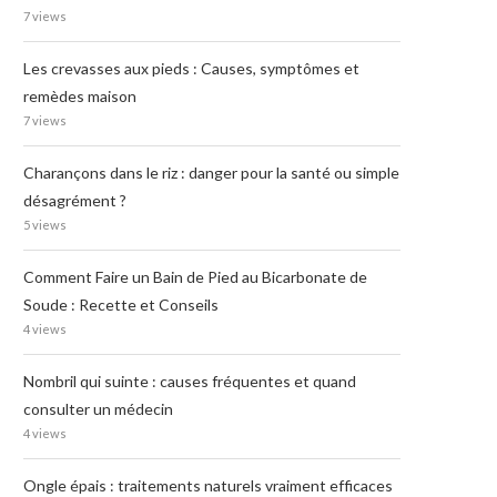
7 views
Les crevasses aux pieds : Causes, symptômes et
remèdes maison
7 views
Charançons dans le riz : danger pour la santé ou simple
désagrément ?
5 views
Comment Faire un Bain de Pied au Bicarbonate de
Soude : Recette et Conseils
4 views
Nombril qui suinte : causes fréquentes et quand
consulter un médecin
4 views
Ongle épais : traitements naturels vraiment efficaces