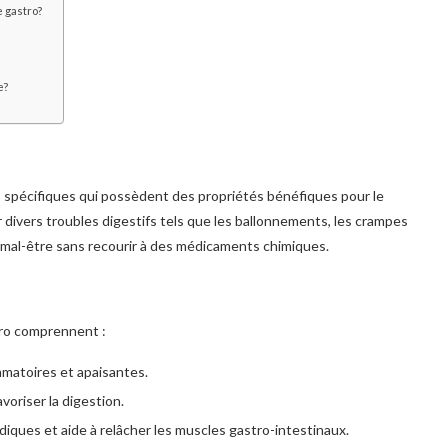
e gastro?
e?
s spécifiques qui possèdent des propriétés bénéfiques pour le
r divers troubles digestifs tels que les ballonnements, les crampes
e mal-être sans recourir à des médicaments chimiques.
tro comprennent :
mmatoires et apaisantes.
voriser la digestion.
iques et aide à relâcher les muscles gastro-intestinaux.