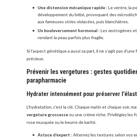
Une distension mécanique rapide
: Le ventre, la p
développement du bébé, provoquant des microdéchir
aux fameuses stries violacées, puis blanchâtres.
Un bouleversement hormonal
: Les œstrogènes et l
rendant la peau parfois plus fragile.
Si l’aspect génétique a aussi sa part, il ne s’agit pas d’un
précieux.
Prévenir les vergetures : gestes quotidie
parapharmacie
Hydrater intensément pour préserver l’élast
L’hydratation, c’est la clé. Chaque matin et chaque soir, 
vergeture grossesse
ou une crème riche. Privilégiez les
rose musquée ou le beurre de karité.
Astuce d’expert
: Alternez les textures selon vos e