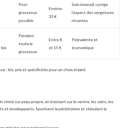
Post-
Soin intensif, corrige
Environ
grossesse
l’aspect des vergetures
33 €
possible
récentes
Pendant
Entre 8
Polyvalente et
toute la
 bio
et 15 €
économique
grossesse
 : bio, prix et spécificités pour un choix éclairé.
in choisi sur peau propre, en insistant sur le ventre, les seins, les
nts et enveloppants, favorisent la pénétration et stimulent la
es minutes pour préparer la peau.