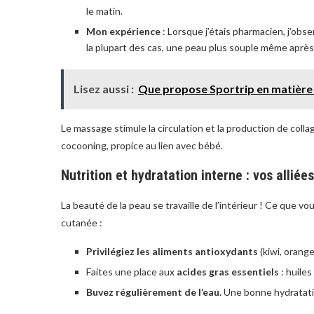
le matin.
Mon expérience
: Lorsque j’étais pharmacien, j’obs
la plupart des cas, une peau plus souple même aprè
Lisez aussi :
Que propose Sportrip en matière d
Le massage stimule la circulation et la production de colla
cocooning, propice au lien avec bébé.
Nutrition et hydratation interne : vos allié
La beauté de la peau se travaille de l’intérieur ! Ce que vo
cutanée :
Privilégiez les aliments antioxydants
(kiwi, orange
Faites une place aux
acides gras essentiels
: huiles
Buvez régulièrement de l’eau.
Une bonne hydratatio