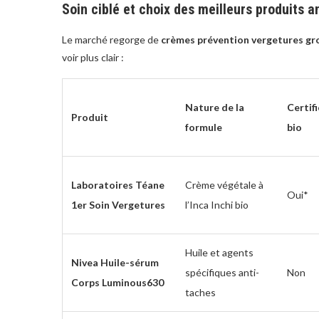
Soin ciblé et choix des meilleurs produits a
Le marché regorge de
crèmes prévention vergetures gr
voir plus clair :
Nature de la
Certif
Produit
formule
bio
Laboratoires Téane
Crème végétale à
Oui*
1er Soin Vergetures
l’Inca Inchi bio
Huile et agents
Nivea Huile-sérum
spécifiques anti-
Non
Corps Luminous630
taches