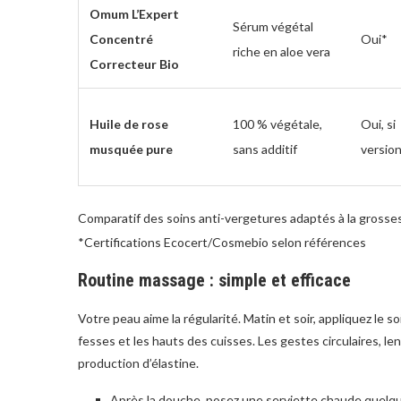
Omum L’Expert
Sérum végétal
Concentré
Oui*
riche en aloe vera
Correcteur Bio
Huile de rose
100 % végétale,
Oui, si
musquée pure
sans additif
version
Comparatif des soins anti-vergetures adaptés à la grossesse
*Certifications Ecocert/Cosmebio selon références
Routine massage : simple et efficace
Votre peau aime la régularité. Matin et soir, appliquez le so
fesses et les hauts des cuisses. Les gestes circulaires, le
production d’élastine.
Après la douche, posez une serviette chaude quelqu