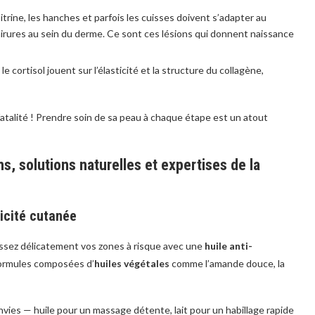
oitrine, les hanches et parfois les cuisses doivent s’adapter au
ures au sein du derme. Ce sont ces lésions qui donnent naissance
e cortisol jouent sur l’élasticité et la structure du collagène,
e fatalité ! Prendre soin de sa peau à chaque étape est un atout
ns, solutions naturelles et expertises de la
icité cutanée
massez délicatement vos zones à risque avec une
huile anti-
 formules composées d’
huiles végétales
comme l’amande douce, la
nvies — huile pour un massage détente, lait pour un habillage rapide