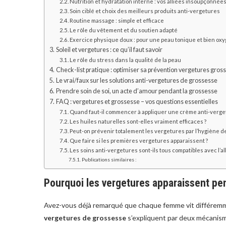
Nutrition et hydratation interne : vos alliées insoupçonnée
Soin ciblé et choix des meilleurs produits anti-vergetures
Routine massage : simple et efficace
Le rôle du vêtement et du soutien adapté
Exercice physique doux : pour une peau tonique et bien ox
Soleil et vergetures : ce qu’il faut savoir
Le rôle du stress dans la qualité de la peau
Check-list pratique : optimiser sa prévention vergetures grosse
Le vrai/faux sur les solutions anti-vergetures de grossesse
Prendre soin de soi, un acte d’amour pendant la grossesse
FAQ : vergetures et grossesse – vos questions essentielles
Quand faut-il commencer à appliquer une crème anti-verget
Les huiles naturelles sont-elles vraiment efficaces ?
Peut-on prévenir totalement les vergetures par l’hygiène de
Que faire si les premières vergetures apparaissent ?
Les soins anti-vergetures sont-ils tous compatibles avec l’al
Publications similaires :
Pourquoi les vergetures apparaissent pe
Avez-vous déjà remarqué que chaque femme vit différemm
vergetures de grossesse
s’expliquent par deux mécanism