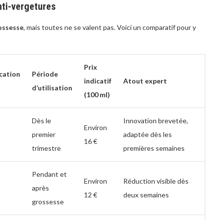
nti-vergetures
ossesse
, mais toutes ne se valent pas. Voici un comparatif pour y
Prix
ication
Période
indicatif
Atout expert
d’utilisation
(100 ml)
Dès le
Innovation brevetée,
Environ
premier
adaptée dès les
16 €
trimestre
premières semaines
Pendant et
Environ
Réduction visible dès
après
12 €
deux semaines
grossesse