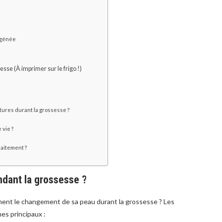
s
ygénée
sse (À imprimer sur le frigo !)
ures durant la grossesse ?
 vie ?
laitement ?
ndant la grossesse ?
ent le changement de sa peau durant la grossesse ? Les
es principaux :