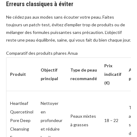
Erreurs classiques à éviter
Ne cédez pas aux modes sans écouter votre peau. Faites
toujours un patch-test, évitez d’empiler trop de produits ou de
mélanger des formules puissantes sans précaution. L’objectif
reste une peau équilibrée, saine, qui vous fait du bien chaque jour.
Comparatif des produits phares Anua
Prix
Objectif
Type de peau
Ava
Produit
indicatif
principal
recommandé
prin
(€)
Heartleaf
Nettoyer
Tex
Quercetinol
en
Peaux mixtes
agré
Pore Deep
profondeur
18 – 22
à grasses
sen
Cleansing
et réduire
de f