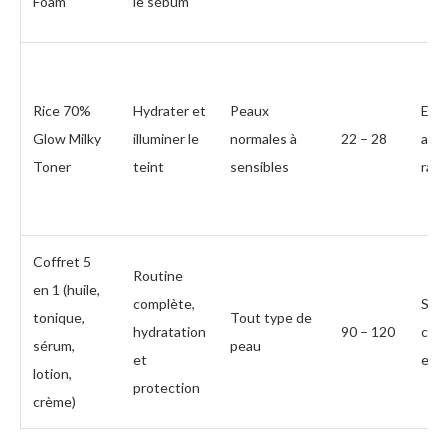
Foam
le sébum
Rice 70%
Hydrater et
Peaux
Effe
Glow Milky
illuminer le
normales à
22 – 28
ado
Toner
teint
sensibles
rapi
Coffret 5
Routine
en 1 (huile,
complète,
Soi
tonique,
Tout type de
hydratation
90 – 120
coh
sérum,
peau
et
ent
lotion,
protection
crème)