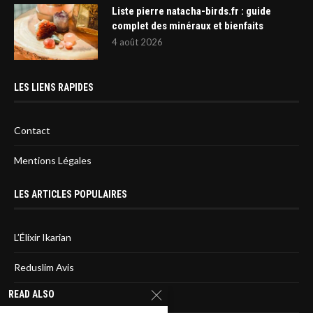
Liste pierre natacha-birds.fr : guide
complet des minéraux et bienfaits
4 août 2026
LES LIENS RAPIDES
Contact
Mentions Légales
LES ARTICLES POPULAIRES
L’Élixir Ikarian
Reduslim Avis
READ ALSO
Sirtfood diet : L’avis des médecins