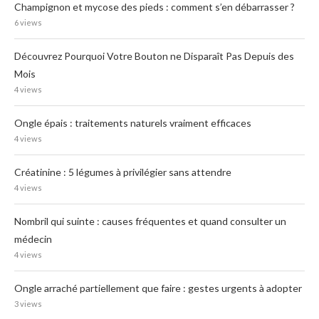
Champignon et mycose des pieds : comment s’en débarrasser ?
6 views
Découvrez Pourquoi Votre Bouton ne Disparaît Pas Depuis des
Mois
4 views
Ongle épais : traitements naturels vraiment efficaces
4 views
Créatinine : 5 légumes à privilégier sans attendre
4 views
Nombril qui suinte : causes fréquentes et quand consulter un
médecin
4 views
Ongle arraché partiellement que faire : gestes urgents à adopter
3 views