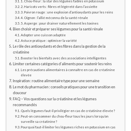
1. Chou-fleur : la star des légumes faibles en potassium
2. Haricots verts : fibres et légèreté dans l’assiette
3. Poivron rouge : une explosion d’antioxydants pour les reins
4. Oignon : l’allié méconnu de la santé rénale
5. Asperge : pour drainer naturellement les toxines
Bien choisir et préparer ses légumes pour la santé rénale
Adopter une cuisson adaptée
Astuce pratique : optimiser la variété
Le rôle des antioxydants et des fibres dans la gestion de la
créatinine
Booster les bienfaits avec des associations intelligentes
Limiter certaines catégories d’aliments pour soutenir les reins
Les précautions alimentaires à connaître en cas de créatinine
élevée
Inspiration : routine alimentaire type pour une semaine
Le mot du pharmacien : conseils pratiques pour une transition en
douceur
FAQ – Vos questions sur la créatinine et les légumes
recommandés
Quels légumes faut-il privilégier en cas de créatinine élevée ?
Peut-on consommer du chou-fleur tous les jours lorsqu’on
surveille sa créatinine ?
Pourquoi faut-il limiter les légumes riches en potassium en cas