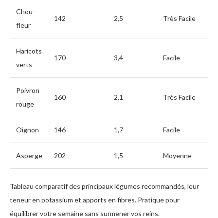
Chou-
142
2,5
Très Facile
fleur
Haricots
170
3,4
Facile
verts
Poivron
160
2,1
Très Facile
rouge
Oignon
146
1,7
Facile
Asperge
202
1,5
Moyenne
Tableau comparatif des principaux légumes recommandés, leur
teneur en potassium et apports en fibres. Pratique pour
équilibrer votre semaine sans surmener vos reins.