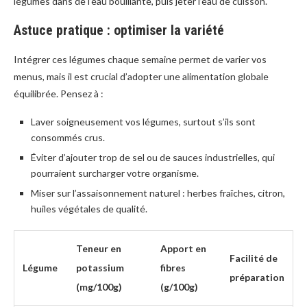
légumes dans de l’eau bouillante, puis jeter l’eau de cuisson.
Astuce pratique : optimiser la variété
Intégrer ces légumes chaque semaine permet de varier vos
menus, mais il est crucial d’adopter une alimentation globale
équilibrée. Pensez à :
Laver soigneusement vos légumes, surtout s’ils sont
consommés crus.
Éviter d’ajouter trop de sel ou de sauces industrielles, qui
pourraient surcharger votre organisme.
Miser sur l’assaisonnement naturel : herbes fraîches, citron,
huiles végétales de qualité.
Teneur en
Apport en
Facilité de
Légume
potassium
fibres
préparation
(mg/100g)
(g/100g)