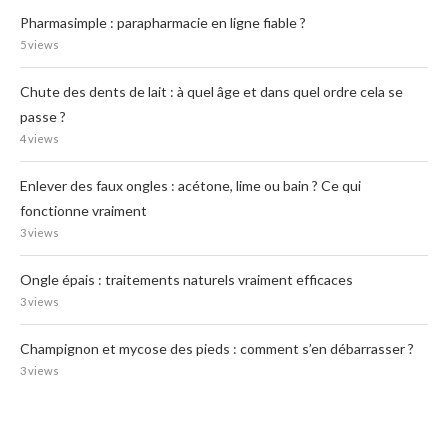
Pharmasimple : parapharmacie en ligne fiable ?
5 views
Chute des dents de lait : à quel âge et dans quel ordre cela se
passe ?
4 views
Enlever des faux ongles : acétone, lime ou bain ? Ce qui
fonctionne vraiment
3 views
Ongle épais : traitements naturels vraiment efficaces
3 views
Champignon et mycose des pieds : comment s’en débarrasser ?
3 views