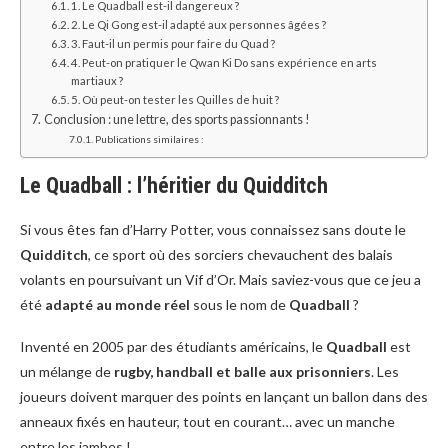
1. Le Quadball est-il dangereux ?
2. Le Qi Gong est-il adapté aux personnes âgées ?
3. Faut-il un permis pour faire du Quad ?
4. Peut-on pratiquer le Qwan Ki Do sans expérience en arts
martiaux ?
5. Où peut-on tester les Quilles de huit ?
Conclusion : une lettre, des sports passionnants !
Publications similaires :
Le Quadball : l’héritier du Quidditch
Si vous êtes fan d’Harry Potter, vous connaissez sans doute le
Quidditch
, ce sport où des sorciers chevauchent des balais
volants en poursuivant un Vif d’Or. Mais saviez-vous que ce jeu a
été
adapté au monde réel
sous le nom de
Quadball
?
Inventé en 2005 par des étudiants américains, le
Quadball
est
un mélange de
rugby, handball et balle aux prisonniers
. Les
joueurs doivent marquer des points en lançant un ballon dans des
anneaux fixés en hauteur, tout en courant… avec un manche
entre les jambes !