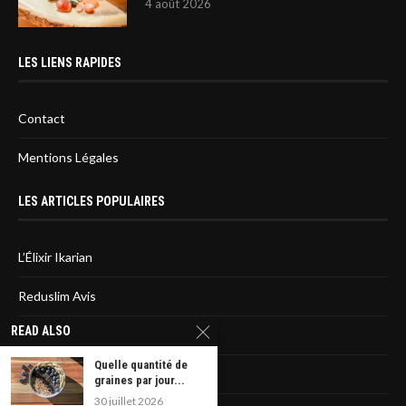
4 août 2026
LES LIENS RAPIDES
Contact
Mentions Légales
LES ARTICLES POPULAIRES
L’Élixir Ikarian
Reduslim Avis
READ ALSO
Sirtfood diet : L’avis des médecins
Quelle quantité de
La liste des statines dangereuses
graines par jour...
30 juillet 2026