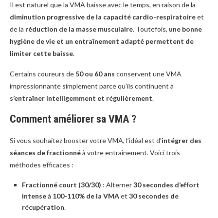
Il est naturel que la VMA baisse avec le temps, en raison de la
diminution progressive de la capacité cardio-respiratoire
et
de la
réduction de la masse musculaire
. Toutefois,
une bonne
hygiène de vie et un entraînement adapté permettent de
limiter cette baisse
.
Certains coureurs de
50 ou 60 ans
conservent une VMA
impressionnante simplement parce qu’ils continuent à
s’entraîner intelligemment et régulièrement
.
Comment améliorer sa VMA ?
Si vous souhaitez booster votre VMA, l’idéal est d’
intégrer des
séances de fractionné
à votre entraînement. Voici trois
méthodes efficaces :
Fractionné court (30/30)
: Alterner
30 secondes d’effort
intense
à
100-110% de la VMA
et
30 secondes de
récupération
.