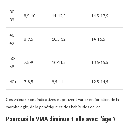
30-
8,5-10
11-12,5
14,5-17,5
39
40-
8-9,5
10,5-12
14-16,5
49
50-
7,5-9
10-11,5
13,5-15,5
59
60+
7-8,5
9,5-11
12,5-14,5
Ces valeurs sont indicatives et peuvent varier en fonction de la
morphologie, de la génétique et des habitudes de vie.
Pourquoi la VMA diminue-t-elle avec l’âge ?