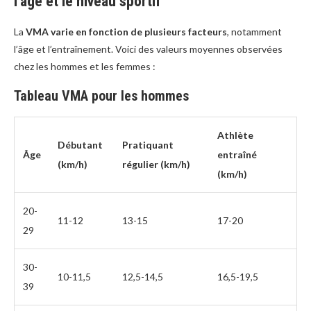
l’âge et le niveau sportif
La
VMA varie en fonction de plusieurs facteurs
, notamment
l’âge et l’entraînement. Voici des valeurs moyennes observées
chez les hommes et les femmes :
Tableau VMA pour les hommes
Athlète
Débutant
Pratiquant
Âge
entraîné
(km/h)
régulier (km/h)
(km/h)
20-
11-12
13-15
17-20
29
30-
10-11,5
12,5-14,5
16,5-19,5
39