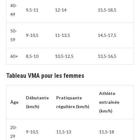
40-
9,5-11
12-14
15,5-18,5
49
50-
9-10,5
11-13,5
14,5-17,5
59
60+
8,5-10
10,5-12,5
13,5-16,5
Tableau VMA pour les femmes
Athlète
Débutante
Pratiquante
Âge
entraînée
(km/h)
régulière (km/h)
(km/h)
20-
9-10,5
11,5-13
15,5-18
29