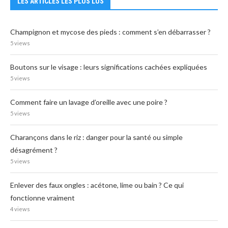
LES ARTICLES LES PLUS LUS
Champignon et mycose des pieds : comment s’en débarrasser ?
5 views
Boutons sur le visage : leurs significations cachées expliquées
5 views
Comment faire un lavage d’oreille avec une poire ?
5 views
Charançons dans le riz : danger pour la santé ou simple
désagrément ?
5 views
Enlever des faux ongles : acétone, lime ou bain ? Ce qui
fonctionne vraiment
4 views